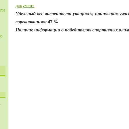
документ
уги
Удельный вес численности учащихся, принявших учас
соревнованиях:
47 %
Наличие информации о победителях спортивных оли
во
ь